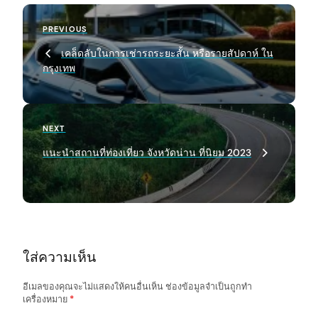
P
Previous
PREVIOUS
o
Post
เคล็ดลับในการเช่ารถระยะสั้น หรือรายสัปดาห์ ใน
s
กรุงเทพ
t
n
a
Next
NEXT
Post
v
แนะนำสถานที่ท่องเที่ยว จังหวัดน่าน ที่นิยม 2023
i
g
a
t
ใส่ความเห็น
i
o
อีเมลของคุณจะไม่แสดงให้คนอื่นเห็น
ช่องข้อมูลจำเป็นถูกทำ
เครื่องหมาย
*
n