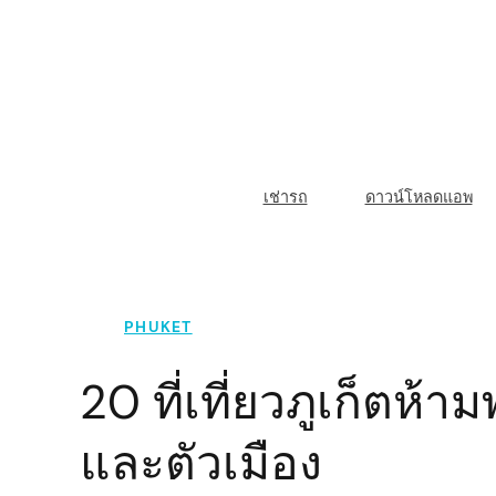
Skip
to
content
M
เช่ารถ
ดาวน์โหลดแอพ
a
i
n
PHUKET
N
20 ที่เที่ยวภูเก็ตห
a
และตัวเมือง
v