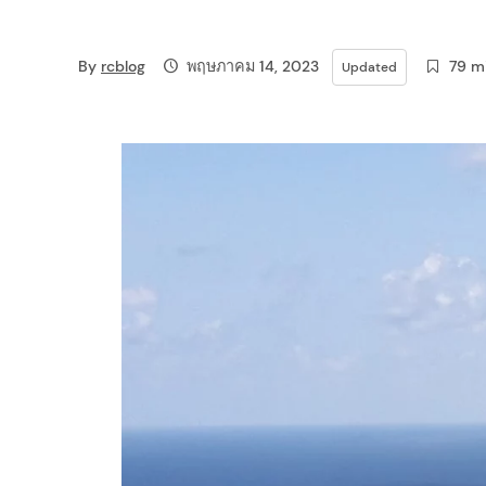
i
By
rcblog
พฤษภาคม 14, 2023
79 m
g
Updated
a
t
i
o
n