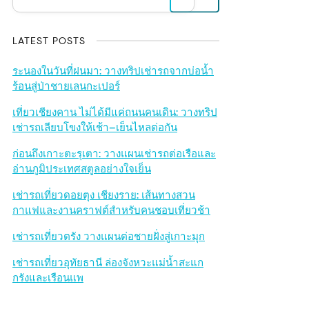
i
d
LATEST POSTS
e
ระนองในวันที่ฝนมา: วางทริปเช่ารถจากบ่อน้ำ
ร้อนสู่ป่าชายเลนกะเปอร์
b
เที่ยวเชียงคาน ไม่ได้มีแค่ถนนคนเดิน: วางทริป
เช่ารถเลียบโขงให้เช้า–เย็นไหลต่อกัน
a
ก่อนถึงเกาะตะรุเตา: วางแผนเช่ารถต่อเรือและ
r
อ่านภูมิประเทศสตูลอย่างใจเย็น
เช่ารถเที่ยวดอยตุง เชียงราย: เส้นทางสวน
กาแฟและงานคราฟต์สำหรับคนชอบเที่ยวช้า
เช่ารถเที่ยวตรัง วางแผนต่อชายฝั่งสู่เกาะมุก
เช่ารถเที่ยวอุทัยธานี ล่องจังหวะแม่น้ำสะแก
กรังและเรือนแพ