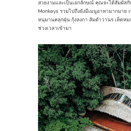
สวยงามและเป็นเอกลักษณ์ คุณจะได้สัมผัสกั
Monkeys รวมไปถึงยังมีเมนูอาหามากมาย 
หนุมานคลุกฝุ่น กุ้งลงกา ส้มตำวานร เห็ดหม
ช่วงเวลาเข้ามา