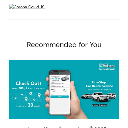
t
Recommended for You
arch
: