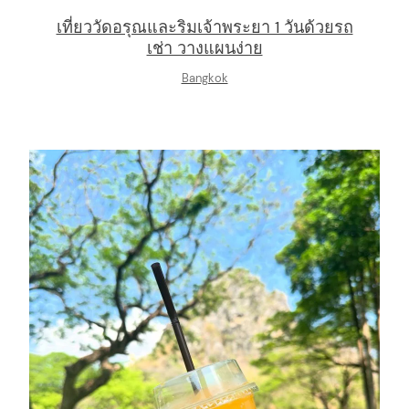
เที่ยววัดอรุณและริมเจ้าพระยา 1 วันด้วยรถ
เช่า วางแผนง่าย
Bangkok