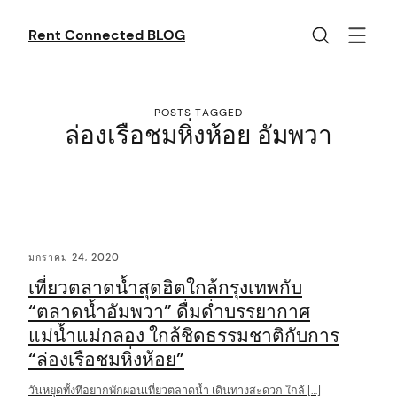
Skip
to
Rent Connected BLOG
content
POSTS TAGGED
ล่องเรือชมหิ่งห้อย อัมพวา
C
มกราคม 24, 2020
o
เที่ยวตลาดน้ำสุดฮิตใกล้กรุงเทพกับ
n
“ตลาดน้ำอัมพวา” ดื่มด่ำบรรยากาศ
t
แม่น้ำแม่กลอง ใกล้ชิดธรรมชาติกับการ
e
“ล่องเรือชมหิ่งห้อย”
n
วันหยุดทั้งทีอยากพักผ่อนเที่ยวตลาดน้ำ เดินทางสะดวก ใกล้ […]