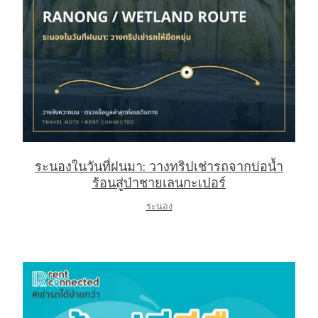
ระนองในวันที่ฝนมา: วางทริปเช่ารถจากบ่อน้ำ
ร้อนสู่ป่าชายเลนกะเปอร์
ระนอง