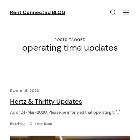
Skip
to
Rent Connected BLOG
content
POSTS TAGGED
operating time updates
C
มีนาคม 18, 2023
o
Hertz & Thrifty Updates
n
t
As of 24-Mar-2020, Please be informed that operating ti […]
e
By
rcblog
1 min Read
n