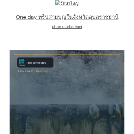
One day ทริปสายบุญในจังหวัดอุบลราชธานี
ubon ratchathani
arch
: