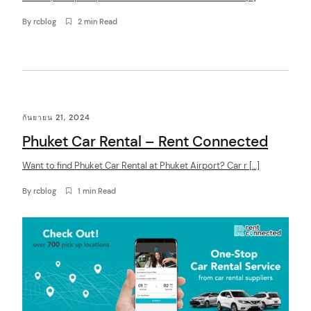
By
rcblog
2 min Read
กันยายน 21, 2024
Phuket Car Rental – Rent Connected
Want to find Phuket Car Rental at Phuket Airport? Car r […]
By
rcblog
1 min Read