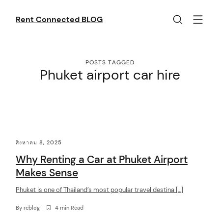
Skip
to
Rent Connected BLOG
content
POSTS TAGGED
Phuket airport car hire
C
สิงหาคม 8, 2025
o
Why Renting a Car at Phuket Airport
n
Makes Sense
t
Phuket is one of Thailand’s most popular travel destina […]
e
n
By
rcblog
4 min Read