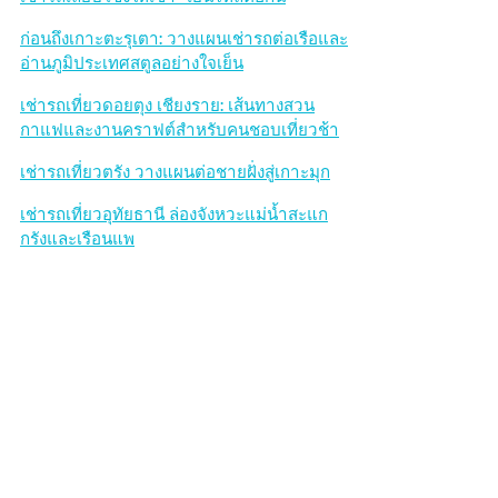
a
ก่อนถึงเกาะตะรุเตา: วางแผนเช่ารถต่อเรือและ
r
อ่านภูมิประเทศสตูลอย่างใจเย็น
เช่ารถเที่ยวดอยตุง เชียงราย: เส้นทางสวน
กาแฟและงานคราฟต์สำหรับคนชอบเที่ยวช้า
เช่ารถเที่ยวตรัง วางแผนต่อชายฝั่งสู่เกาะมุก
เช่ารถเที่ยวอุทัยธานี ล่องจังหวะแม่น้ำสะแก
กรังและเรือนแพ