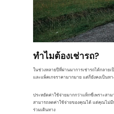
ทำไมต้องเช่ารถ?
ในช่วงหลายปีที่ผ่านมาการเช่ารถได้กลายเป
และแพ็คเกจราคามากมาย แต่ก็ยังคงเป็นทางเ
ประหยัดค่าใช้จ่ายมากกว่าแท็กซี่เพราะ
สามารถลดค่าใช้จ่ายของคุณได้ แต่คุณไม่มี
ร่วมเดินทาง