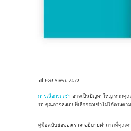
Post Views:
3,073
การเลือกรถเช่า
อาจเป็นปัญหาใหญ่ หากคุณไม่
รถ คุณอาจลงเอยที่เลือกรถเช่าไม่ได้ตรงตาม
arch
:
คู่มือฉบับย่อของเราจะอธิบายคำถามที่คุณคว