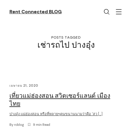
Skip
to
Rent Connected BLOG
content
POSTS TAGGED
เช่ารถไป ปางอุ๋ง
C
เมษายน 21, 2020
o
เที่ยวแม่ฮ่องสอน สวิตเซอร์แลนด์ เมือง
n
ไทย
t
ปางอุ๋ง แม่ฮ่องสอน หรือที่หลายๆคนขนานนามว่าคือ ‘สว […]
e
n
By
rcblog
9 min Read