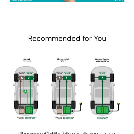
Recommended for You
arch
: