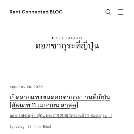
Skip
to
Rent Connected BLOG
content
POSTS TAGGED
ดอกซากุระที่ญี่ปุ่น
C
พฤษภาคม 26, 2020
o
เปิดลายแทงชมดอกซากุระบานที่ญี่ปุ่น
n
[อัพเดท 11 เมษายน ล่าสุด]
t
พยากรณ์ซากุระ ญี่ปุ่น ประจำปี 2019 ใครจองตั๋วไปชมซากุระ […]
e
n
By
rcblog
4 min Read