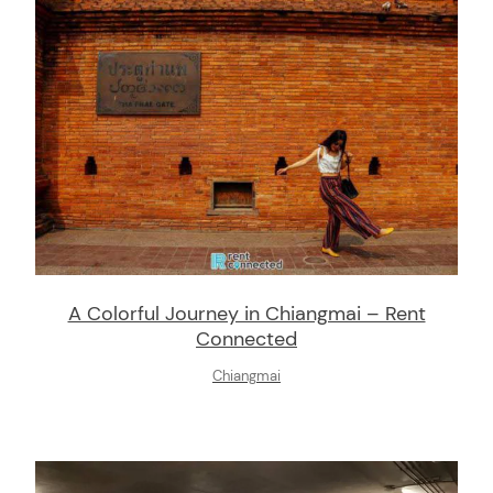
arch
:
A Colorful Journey in Chiangmai – Rent
Connected
Chiangmai