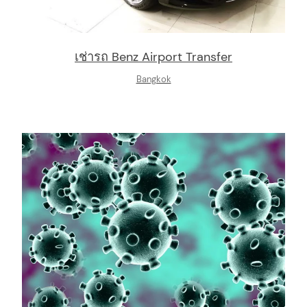
เช่ารถ Benz Airport Transfer
arch
:
Bangkok