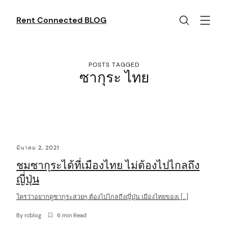
Skip
to
Rent Connected BLOG
content
POSTS TAGGED
ซากุระ ไทย
C
มีนาคม 2, 2021
o
ชมซากุระได้ที่เมืองไทย ไม่ต้องไปไกลถึง
n
ญี่ปุ่น
t
ใครว่าอยากดูซากุระสวยๆ ต้องไปไกลถึงญี่ปุ่น เมืองไทยของเ […]
e
n
By
rcblog
6 min Read