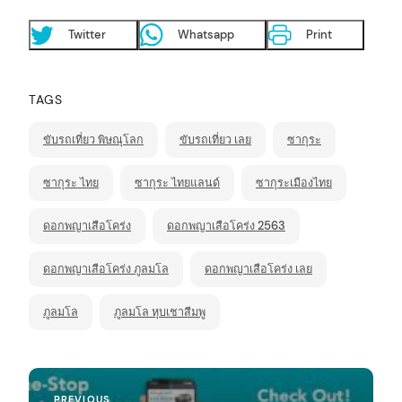
Twitter
Whatsapp
Print
TAGS
ขับรถเที่ยว พิษณุโลก
ขับรถเที่ยว เลย
ซากุระ
arch
:
ซากุระ ไทย
ซากุระ ไทยแลนด์
ซากุระเมืองไทย
ดอกพญาเสือโคร่ง
ดอกพญาเสือโคร่ง 2563
ดอกพญาเสือโคร่ง ภูลมโล
ดอกพญาเสือโคร่ง เลย
ภูลมโล
ภูลมโล หุบเชาสีมพู
P
Previous
PREVIOUS