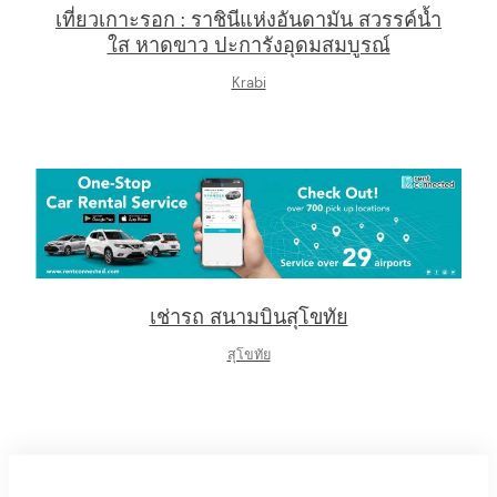
เที่ยวเกาะรอก : ราชินีแห่งอันดามัน สวรรค์น้ำ
ใส หาดขาว ปะการังอุดมสมบูรณ์
Krabi
เช่ารถ สนามบินสุโขทัย
สุโขทัย