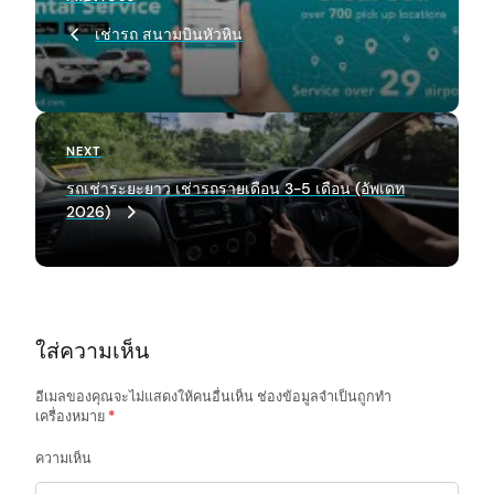
o
Post
เช่ารถ สนามบินหัวหิน
s
t
n
a
Next
NEXT
Post
v
รถเช่าระยะยาว เช่ารถรายเดือน 3-5 เดือน (อัพเดท
2026)
i
g
a
t
ใส่ความเห็น
i
o
อีเมลของคุณจะไม่แสดงให้คนอื่นเห็น
ช่องข้อมูลจำเป็นถูกทำ
เครื่องหมาย
*
n
ความเห็น