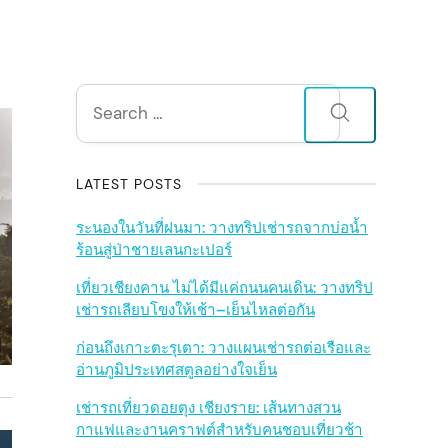
S
Search
for:
i
d
LATEST POSTS
e
ระนองในวันที่ฝนมา: วางทริปเช่ารถจากบ่อน้ำ
ร้อนสู่ป่าชายเลนกะเปอร์
b
เที่ยวเชียงคาน ไม่ได้มีแค่ถนนคนเดิน: วางทริป
เช่ารถเลียบโขงให้เช้า–เย็นไหลต่อกัน
a
ก่อนถึงเกาะตะรุเตา: วางแผนเช่ารถต่อเรือและ
r
อ่านภูมิประเทศสตูลอย่างใจเย็น
เช่ารถเที่ยวดอยตุง เชียงราย: เส้นทางสวน
กาแฟและงานคราฟต์สำหรับคนชอบเที่ยวช้า