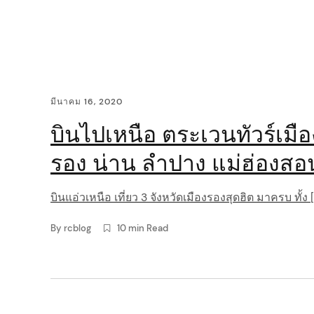
i
g
a
C
มีนาคม 16, 2020
t
o
บินไปเหนือ ตระเวนทัวร์เมือ
i
n
รอง น่าน ลำปาง แม่ฮ่องสอ
o
t
บินแอ่วเหนือ เท
n
e
By
rcblog
10 min Read
n
t