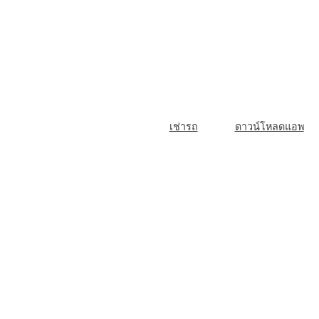
Skip
to
content
M
เช่ารถ
ดาวน์โหลดแอพ
a
i
n
N
a
v