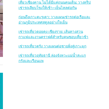
b
เที่ยวเชียงคาน ไม่ได้มีแค่ถนนคนเดิน: วางทริป
เช่ารถเลียบโขงให้เช้า–เย็นไหลต่อกัน
a
ก่อนถึงเกาะตะรุเตา: วางแผนเช่ารถต่อเรือและ
r
อ่านภูมิประเทศสตูลอย่างใจเย็น
เช่ารถเที่ยวดอยตุง เชียงราย: เส้นทางสวน
กาแฟและงานคราฟต์สำหรับคนชอบเที่ยวช้า
เช่ารถเที่ยวตรัง วางแผนต่อชายฝั่งสู่เกาะมุก
เช่ารถเที่ยวอุทัยธานี ล่องจังหวะแม่น้ำสะแก
กรังและเรือนแพ