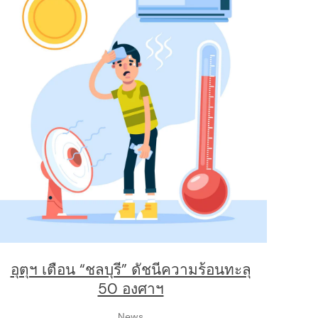
อุตุฯ เตือน “ชลบุรี” ดัชนีความร้อนทะลุ
50 องศาฯ
News