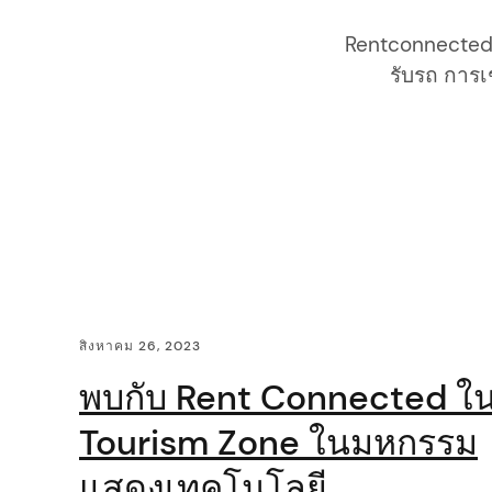
i
Rentconnected.
g
รับรถ การเ
a
t
i
o
C
n
สิงหาคม 26, 2023
o
พบกับ Rent Connected ใ
n
Tourism Zone ในมหกรรม
t
แสดงเทคโนโลยี