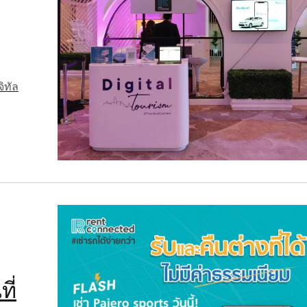
ิทัล
ี่