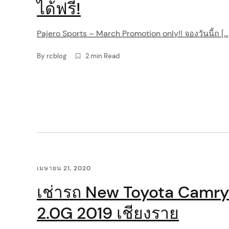
ได้ฟรี!
Pajero Sports – March Promotion only!! จองวันนี้ถ […
By
rcblog
2 min Read
arch
เมษายน 21, 2020
:
เช่ารถ New Toyota Camry
2.0G 2019 เชียงราย