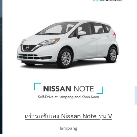
เช่ารถขับเอง Nissan Note รุ่น V
lampang