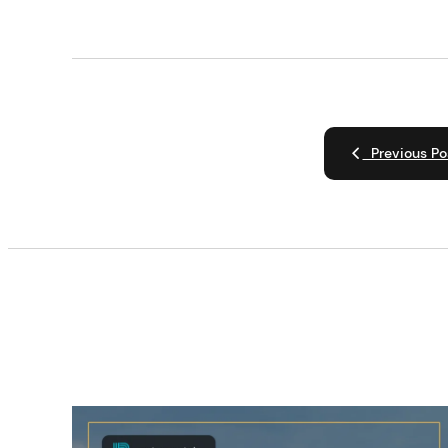
Previous Po