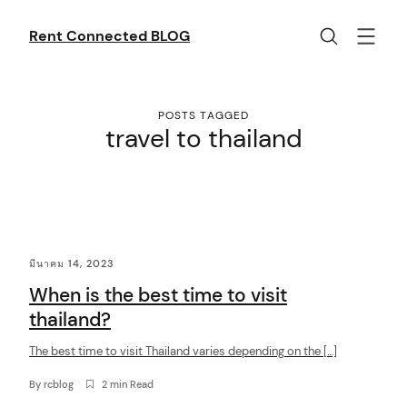
Skip
to
Rent Connected BLOG
content
POSTS TAGGED
travel to thailand
C
มีนาคม 14, 2023
o
When is the best time to visit
n
thailand?
t
The best time to visit Thailand varies depending on the […]
e
n
By
rcblog
2 min Read