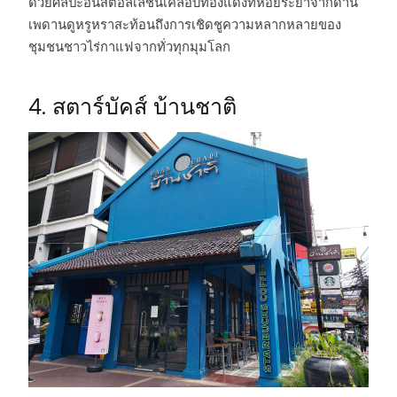
ด้วยศิลปะอินสตอลเลชั่นเคลือบทองแดงที่ห้อยระย้าจากด้าน
เพดานดูหรูหราสะท้อนถึงการเชิดชูความหลากหลายของ
ชุมชนชาวไร่กาแฟจากทั่วทุกมุมโลก
4. สตาร์บัคส์ บ้านชาติ