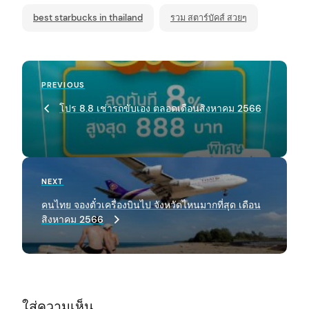
best starbucks in thailand
รวม สตาร์บัคส์ สวยๆ
P
Previous
PREVIOUS
o
Post
โปร 8.8 เช่ารถขับเอง ตลอดเดือนสิงหาคม 2566
s
t
n
a
Next
NEXT
Post
v
คนไทย จองตั๋วเครื่องบินไป จังหวัดไหนมากที่สุด เดือน
สิงหาคม 2566
i
g
a
t
ใส่ความเห็น