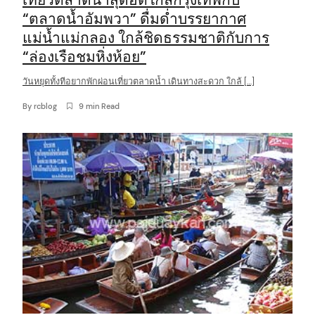
“ตลาดน้ำอัมพวา” ดื่มด่ำบรรยากาศ
แม่น้ำแม่กลอง ใกล้ชิดธรรมชาติกับการ
“ล่องเรือชมหิ่งห้อย”
วันหยุดทั้งทีอยากพักผ่อนเที่ยวตลาดน้ำ เดินทางสะดวก ใกล้ […]
By
rcblog
9 min Read