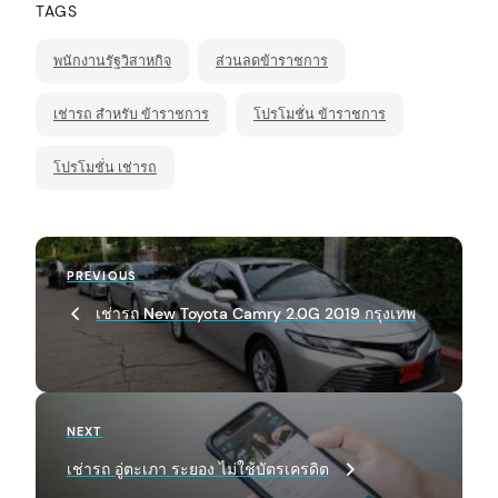
TAGS
พนักงานรัฐวิสาหกิจ
ส่วนลดข้าราชการ
เช่ารถ สำหรับ ข้าราชการ
โปรโมชั่น ข้าราชการ
โปรโมชั่น เช่ารถ
P
Previous
PREVIOUS
o
Post
เช่ารถ New Toyota Camry 2.0G 2019 กรุงเทพ
s
t
n
arch
:
a
Next
NEXT
Post
v
เช่ารถ อู่ตะเภา ระยอง ไม่ใช้บัตรเครดิต