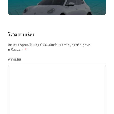
i
g
a
t
ใส่ความเห็น
i
o
อีเมลของคุณจะไม่แสดงให้คนอื่นเห็น
ช่องข้อมูลจำเป็นถูกทำ
เครื่องหมาย
*
n
ความเห็น