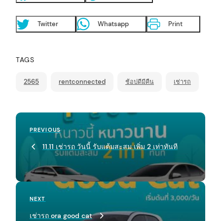
arch
:
Twitter
Whatsapp
Print
TAGS
2565
rentconnected
ช้อปดีมีคืน
เช่ารถ
P
Previous
PREVIOUS
o
Post
11.11 เช่ารถ วันนี้ รับแต้มสะสม เพิ่ม 2 เท่าทันที
s
t
n
a
Next
NEXT
Post
v
เช่ารถ ora good cat