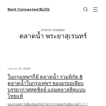
Skip
to
Rent Connected BLOG
content
POSTS TAGGED
ตลาดน้ำ พระยาสุเรนทร์
C
เมษายน 21, 2020
o
ในกรุงเทพฯก็มี ตลาดน้ำ รวมพิกัด 8
n
ตลาดน้ำในกรุงเทพฯ ของอร่อยเพียบ
t
บรรยากาศสุดชิลล์ แถมคลาสสิคแบบ
e
ไทยแท้
n
คนกรุงเทพฯ ไม่ต้องน้อยใจไป ใครว่ากรุงเทพฯไม่มีตลาดน้ำ ว […]