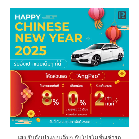
เฮง รับอั่งเปาแบบเต็มๆ กับโปรโมชั่นเช่ารถ