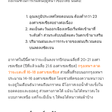
ถึงเกณฑ์ในการเริ่มต้นฤดูหนาวของไทย นั่นคือ:
อุณหภูมิประเทศไทยตอนบน ต้องต่ำกว่า 23
องศาเซลเซียสอย่างต่อเนื่อง
ลมเย็นตะวันออกเฉียงเหนือเริ่มพัดเข้ามาที่
ระดับต่ำ ส่วนระดับบนมีลมตะวันตกเข้ามาเสริม
ปริมาณฝนและการกระจายของฝนบริเวณตอน
บนลดลงชัดเจน
อากาศในปีนี้คาดว่าจะเย็นลงจากปีก่อนเฉลี่ยที่ 20-21 องศา
เซลเซียส (ปีที่แล้วเฉลี่ย 21.6 องศาเซลเซียส)
กรุงเทพฯ คาด
ว่าจะแตะที่ 16-18 องศาเซลเซียส
ส่วนพื้นที่รอบนอกกรุงเทพฯ
ประมาณ 14-16 องศาเซลเซียส โดยช่วงพีคของความหนาวน่า
จะอยู่ในเดือนธันวาคมถึงมกราคม มีโอกาสเจอน้ำค้างแข็งใน
ยอดดอยและยอดภู ส่วนทางภาคใต้ แม้จะไม่ได้หนาวสะใจ
แบบภาคเหนือ แต่ก็จะมีเย็น ๆ ให้พอได้หนาวห่มผ้าบ้าง