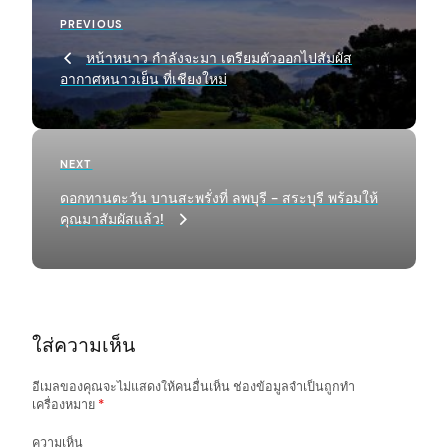
P
Previous
PREVIOUS
o
Post
หน้าหนาว กำลังจะมา เตรียมตัวออกไปสัมผัส
s
อากาศหนาวเย็น ที่เชียงใหม่
t
n
a
Next
NEXT
Post
v
ดอกทานตะวัน บานสะพรั่งที่ ลพบุรี - สระบุรี พร้อมให้
arch
คุณมาสัมผัสแล้ว!
i
:
g
a
t
ใส่ความเห็น
i
o
อีเมลของคุณจะไม่แสดงให้คนอื่นเห็น
ช่องข้อมูลจำเป็นถูกทำ
เครื่องหมาย
*
n
ความเห็น