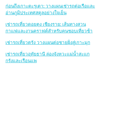
a
ก่อนถึงเกาะตะรุเตา: วางแผนเช่ารถต่อเรือและ
r
อ่านภูมิประเทศสตูลอย่างใจเย็น
เช่ารถเที่ยวดอยตุง เชียงราย: เส้นทางสวน
กาแฟและงานคราฟต์สำหรับคนชอบเที่ยวช้า
เช่ารถเที่ยวตรัง วางแผนต่อชายฝั่งสู่เกาะมุก
เช่ารถเที่ยวอุทัยธานี ล่องจังหวะแม่น้ำสะแก
กรังและเรือนแพ