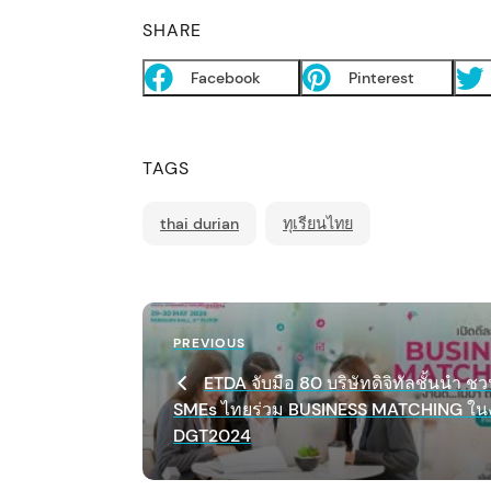
SHARE
Facebook
Pinterest
TAGS
thai durian
ทุเรียนไทย
P
Previous
PREVIOUS
o
Post
ETDA จับมือ 80 บริษัทดิจิทัลชั้นนำ ช
SMEs ไทยร่วม BUSINESS MATCHING ใน
s
DGT2024
t