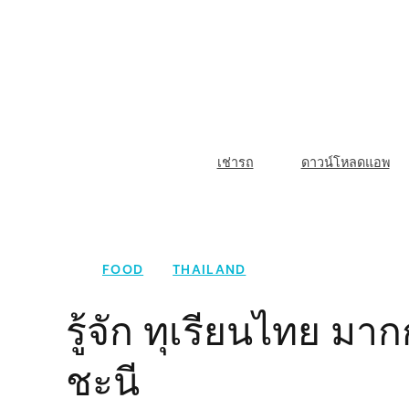
Skip
to
content
M
เช่ารถ
ดาวน์โหลดแอพ
a
i
n
FOOD
THAILAND
N
รู้จัก ทุเรียนไทย ม
a
ชะนี
v