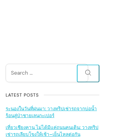
S
Search
for:
i
d
LATEST POSTS
e
ระนองในวันที่ฝนมา: วางทริปเช่ารถจากบ่อน้ำ
ร้อนสู่ป่าชายเลนกะเปอร์
b
เที่ยวเชียงคาน ไม่ได้มีแค่ถนนคนเดิน: วางทริป
เช่ารถเลียบโขงให้เช้า–เย็นไหลต่อกัน