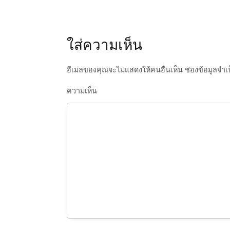
n
a
ใส่ความเห็น
v
อีเมลของคุณจะไม่แสดงให้คนอื่นเห็น
ช่องข้อมูลจำเ
i
ความเห็น
g
a
t
i
o
n