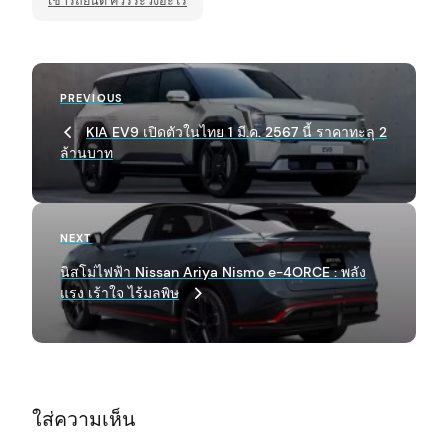
เช่ารถยนต์ ควรระวังอะไร
P
arch
:
Previous
PREVIOUS
o
Post
KIA EV9 เปิดตัวในไทย 1 มี.ค. 2567 นี้ ราคาทะลุ 2
s
ล้านบาท
t
n
a
Next
NEXT
Post
v
นิสโม่ไฟฟ้า Nissan Ariya Nismo e-4ORCE : พลัง
แรง เร้าใจ ไร้มลพิษ
i
g
a
t
ใส่ความเห็น
i