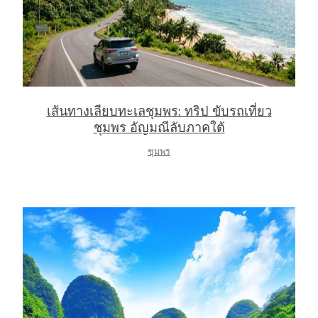
เส้นทางเลียบทะเลชุมพร: ทริป ขับรถเที่ยว
ชุมพร อัญมณีลับภาคใต้
ชุมพร