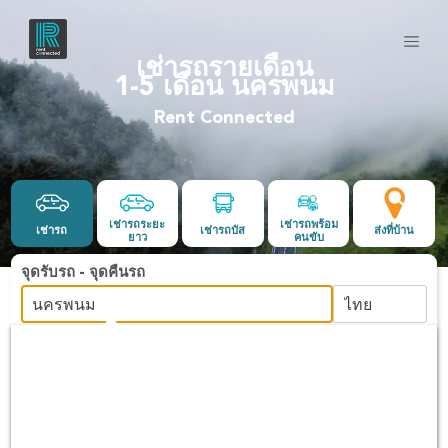
เช่ารถรายเดือน
1-5 เดือน นครพนม
Rent Connected
เช่ารถระยะ
เช่ารถพร้อม
เช่ารถ
เช่ารถบัส
ส่งที่บ้าน
ยาว
คนขับ
จุดรับรถ - จุดคืนรถ
วันและเวลา
-