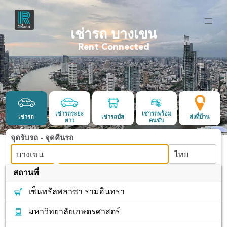
เช่ารถ บางเขน
Rent Connected
เช่ารถระยะ
เช่ารถพร้อม
เช่ารถ
เช่ารถบัส
ส่งที่บ้าน
ยาว
คนขับ
จุดรับรถ - จุดคืนรถ
สถานที่
เซ็นทรัลพลาซา รามอินทรา
วันและเวลา
-
มหาวิทยาลัยเกษตรศาสตร์