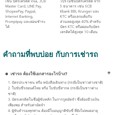
เช่น บัตรเครดิต Visa, JCB
โปรโมชั่นบัตรเครดิต จาก
Master Card, LINE Pay,
5 ธนาคาร เช่น SCB
ShopeePay, Paypal,
Kbank BBL Krungsri และ
Internet Banking,
KTC หรือแลกแต้มรับ
Promptpay และผ่อนชำระ
ส่วนลดสูงสุด 40% สำหรับ
ได้
บัตร KTC หรือผ่อนกับบัตร
เครดิตได้สูงสุด 10 เดือน
คำถามที่พบบ่อย กับการเช่ารถ
+
เช่ารถ ต้องใช้เอกสารอะไรบ้าง?
1. บัตรประชาชน หรือ หนังสือเดินทาง (กรณีเป็นชาวต่างชาติ)
2. ใบขับขี่รถยนต์ไทย หรือ ใบขับขี่สากล (กรณีเป็นชาวต่าง
ชาติ)
3. บัตรเครดิตในชื่อผู้ขับหลัก ในการรูดมัดจำ ซึ่งต้องมีวงเงิน
เพียงพอ สำหรับค่ามัดจำ
4. ผู้ขับสำรองทุกท่าน ต้องมีใบอนุญาติขับขี่ ที่ยังไม่หมดอายุ