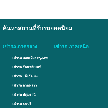
ค้นหาสถานที่รับรถยอดนิยม
เช่ารถ ภาคกลาง
เช่ารถ ภาคเหนือ
เช่ารถ ดอนเมือง กรุงเทพ
เช่ารถ รัตนาธิเบศร์
เช่ารถ แจ้งวัฒนะ
เช่ารถ ลาดพร้าว
เช่ารถ ปทุมธานี
เช่ารถ ธนบุรี