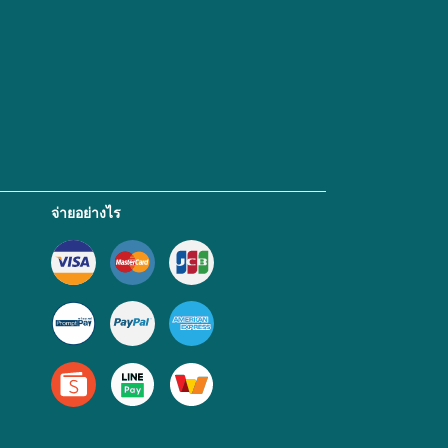
จ่ายอย่างไร