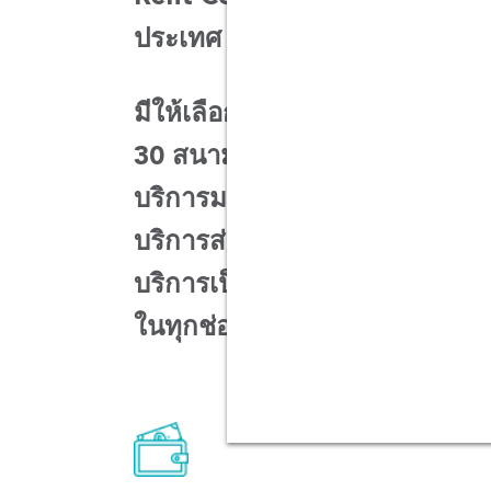
ประเทศ
มีให้เลือกมากกว่า 100 บริษัทรถ
30 สนามบิน และมีจุดรับส่งอื่นๆ
บริการมากกว่า 550 รุ่น สามารถ
บริการส่งรถได้ บริษัทมุ่งเน้น
บริการเป็นสำคัญ ปัจจุบันมีผู้ใ
ในทุกช่องทาง รวมถึง ระบบปฎิบ