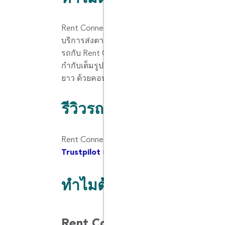
Rent Connected ให้บริการเช่ารถ บางใหญ่ จองรถ
บริการส่งตามเงื่อนไข นอกจากนี้ คุณยังสามารถเ
รถกับ Rent Connected ไม่มีค่าธรรมเนียมการจ
กำกับเต็มรูปแบบสำหรับค่าเช่าได้ หากคุณเดินท
ยาว ด้วยคอนเซ็ปต์ #เช่ารถได้ง่ายกว่า
รีวิวรถเช่าบางใหญ่
Rent Connected ให้คุณได้อ่านรีวิว ประสบการ
Trustpilot
แม่แต่ในตัวเวปไซต์เอง เท่านี้คุณก็
ทำไมต้องเช่ารถ กับ Re
Rent Connected เทียบราคารถเช่