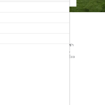
็นเป็นการเช่าวันธรรมดาหรือวันหยุด เสาร์-
่าขนาดใหญ่ รถหรู รถพรีเมี่ยม รถกระบะ รถเช่า
บางใหญ่ เช่น รถเช่า Thai Rent A Car, ASAP,
Diamond Car Rent, Urban Car Rental, and Eco
ามแยกบางใหญ่ เดอะสแควร์ บางใหญ่