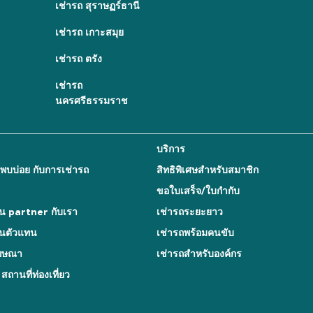
เช่ารถ สุราษฏร์ธานี
เช่ารถ เกาะสมุย
เช่ารถ ตรัง
เช่ารถ
นครศรีธรรมราช
บริการ
่พบบ่อย กับการเช่ารถ
สิทธิพิเศษสำหรับสมาชิก
ขอใบเสร็จ/ใบกำกับ
ป็น partner กับเรา
เช่ารถระยะยาว
็นตัวแทน
เช่ารถพร้อมคนขับ
โฆษณา
เช่ารถสำหรับองค์กร
 สถานที่ท่องเที่ยว