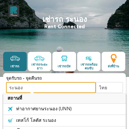
เช่ารถ ระนอง
Rent Connected
เช่ารถระยะ
เช่ารถพร้อม
เช่ารถ
เช่ารถบัส
ส่งที่บ้าน
ยาว
คนขับ
จุดรับรถ - จุดคืนรถ
สถานที่
ท่าอากาศยานระนอง (UNN)
วันและเวลา
-
เทสโก้ โลตัส ระนอง