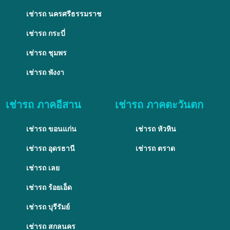
เช่ารถ นครศรีธรรมราช
เช่ารถ กระบี่
เช่ารถ ชุมพร
เช่ารถ พังงา
เช่ารถ ภาคอีสาน
เช่ารถ ภาคตะวันตก
เช่ารถ ขอนแก่น
เช่ารถ หัวหิน
เช่ารถ อุดรธานี
เช่ารถ ตราด
เช่ารถ เลย
เช่ารถ ร้อยเอ็ด
เช่ารถ บุรีรัมย์
เช่ารถ สกลนคร