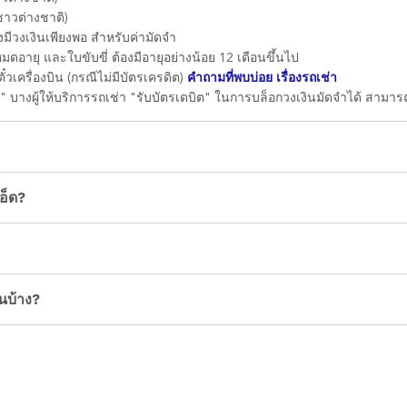
ชาวต่างชาติ)
องมีวงเงินเพียงพอ สำหรับค่ามัดจำ
ม่หมดอายุ และใบขับขี่ ต้องมีอายุอย่างน้อย 12 เดือนขึ้นไป
๋วเครื่องบิน (กรณีไม่มีบัตรเครดิต)
คำถามที่พบบ่อย เรื่องรถเช่า
ดิต" บางผู้ให้บริการรถเช่า "รับบัตรเดบิต" ในการบล็อกวงเงินมัดจำได้ สาม
อ็ด?
นบ้าง?