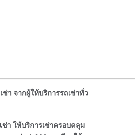
์ #เช่ารถได้ง่ายกว่า #ช่วยให้คุณเดินทางได้ง่ายกว่าเดิม
เอ็ด
ณ์บริการ การเช่ารถ จาก rent connected ทั้งรถเช่าขับเอง และร
็มั่นใจในคุณภาพของผู้ให้บริการรถเช่าที่ร้อยเอ็ดได้แล้ว หากมีคำ
nt Connected?
า จากผู้ให้บริการรถเช่าทั่ว
เช่า ให้บริการเช่าครอบคลุม