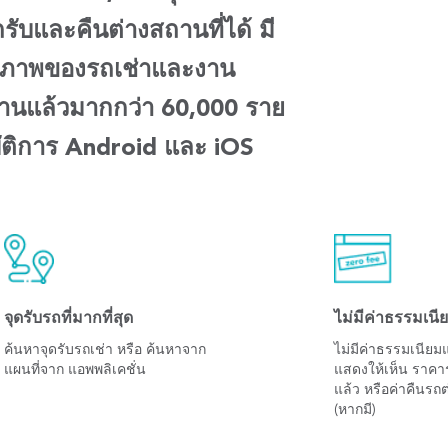
รับและคืนต่างสถานที่ได้ มี
คุณภาพของรถเช่าและงาน
ช้งานแล้วมากกว่า 60,000 ราย
ัติการ Android และ iOS
จุดรับรถที่มากที่สุด
ไม่มีค่าธรรมเน
ค้นหาจุดรับรถเช่า หรือ ค้นหาจาก
ไม่มีค่าธรรมเนีย
แผนที่จาก แอพพลิเคชั่น
แสดงให้เห็น ราคาร
แล้ว หรือค่าคืนรถต
(หากมี)