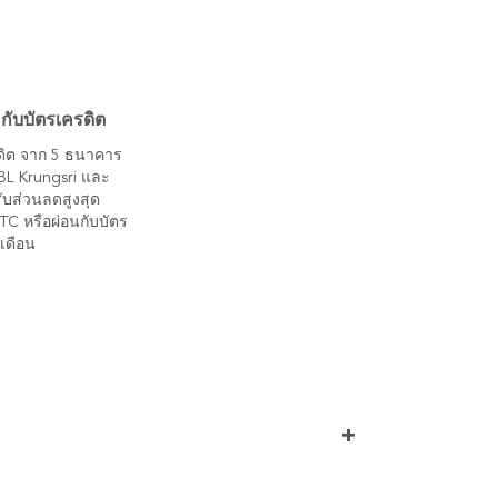
มกับบัตรเครดิต
ดิต จาก 5 ธนาคาร
BL Krungsri และ
ับส่วนลดสูงสุด
TC หรือผ่อนกับบัตร
 เดือน
+