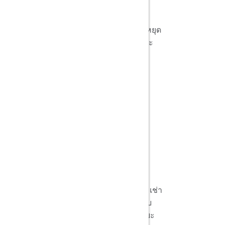
ิ่มแล้ว ไม่ว่าเป็นเป็นการเช่าวันธรรมดา วันหยุด
 รถเช่าขนาดใหญ่ รถหรู รถพรีเมี่ยม รถกระบะ
พ ในสุโขทัย เช่น สุโขทัย ศิลาดล เป็นต้น
ถที่เคาเตอร์สนามบิน หรือจุดรับส่งต่างๆ มี
มการคืนต่างสถานที่ถ้าเช่าอย่างน้อย 3 วัน เช่า
ต่ละบริษัท ที่สำคัญเราสามารถออกใบเสร็จใบ
ลน์ ได้ง่ายๆ ไม่ว่าจะเช่าระยะสั้นหรือระยะ