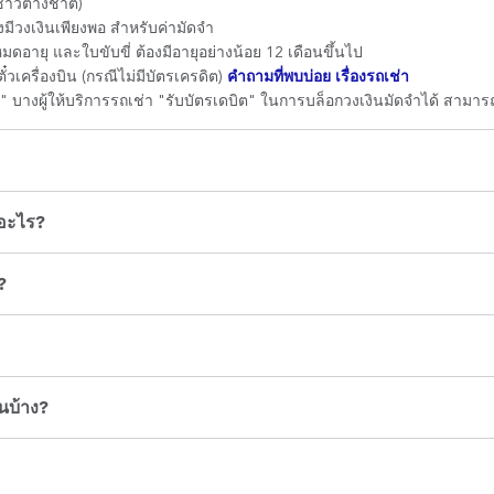
ชาวต่างชาติ)
องมีวงเงินเพียงพอ สำหรับค่ามัดจำ
ม่หมดอายุ และใบขับขี่ ต้องมีอายุอย่างน้อย 12 เดือนขึ้นไป
๋วเครื่องบิน (กรณีไม่มีบัตรเครดิต)
คำถามที่พบบ่อย เรื่องรถเช่า
ดิต" บางผู้ให้บริการรถเช่า "รับบัตรเดบิต" ในการบล็อกวงเงินมัดจำได้ สาม
อะไร?
?
นบ้าง?