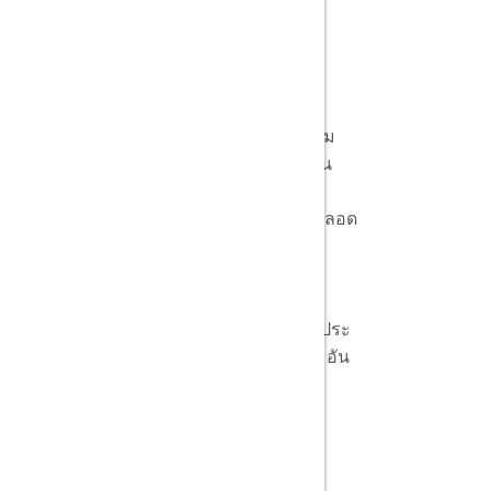
ากว่า 3.7 กม. ด้านบนจะมีทิวทัศน์ที่สวยงาม
ยู่บนพื้นราบคล้ายจอมปลวกขนาดใหญ่ โดดเด่น
 เก้ง หมี หมูป่า นกกระเต็น และนกนางแอ่น
ประวัติศาสตร์ สภาพอากาศบนยอดเขาหนาวเย็นตลอด
ัดสุโขทัย มีเจดีย์ทรงลังกาที่ตั้งอยู่บนฐานประ
ายถึง โพธิปักขิยธรรม 37 ประการ ซึ่งเป็นธรรมอัน