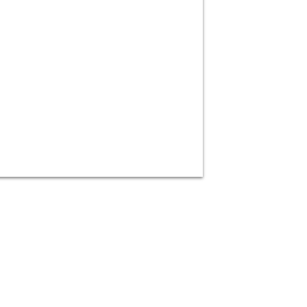
ถเช่าพร้อมคนขับได้จาก
Facebook
หรือ