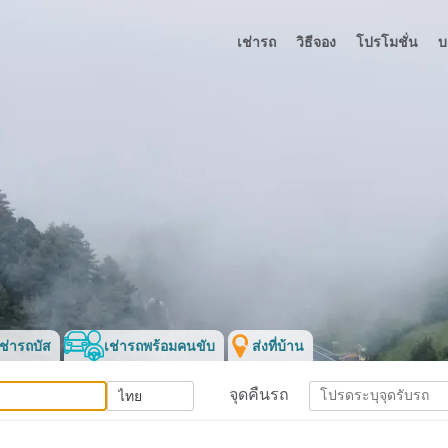
เช่ารถ
วิธีจอง
โปรโมชั่น
บ
เช่ารถบัส
เช่ารถพร้อมคนขับ
ส่งที่บ้าน
จุดคืนรถ
ตัวกรอง