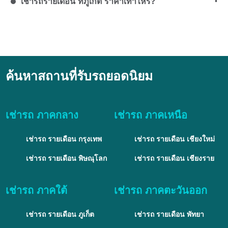
เช่ารถรายเดือน ที่ภูเก็ต ราคาเท่าไหร่?
ค้นหาสถานที่รับรถยอดนิยม
เช่ารถ ภาคกลาง
เช่ารถ ภาคเหนือ
เช่ารถ รายเดือน กรุงเทพ
เช่ารถ รายเดือน เชียงใหม่
เช่ารถ รายเดือน พิษณุโลก
เช่ารถ รายเดือน เชียงราย
เช่ารถ ภาคใต้
เช่ารถ ภาคตะวันออก
เช่ารถ รายเดือน ภูเก็ต
เช่ารถ รายเดือน พัทยา