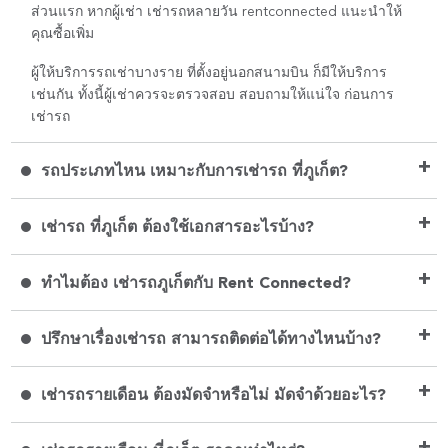
ส่วนแรก หากผู้เช่า เช่ารถหลายวัน rentconnected แนะนำให้
คุณซื้อเพิ่ม
ผู้ให้บริการรถเช่าบางราย ที่ตั้งอยู่นอกสนามบิน ก็มีให้บริการ
เช่นกัน ทั้งนี้ผู้เช่าควรจะตรวจสอบ สอบถามให้แน่ใจ ก่อนการ
เช่ารถ
+
รถประเภทไหน เหมาะกับการเช่ารถ ที่ภูเก็ต?
+
เช่ารถ ที่ภูเก็ต ต้องใช้เอกสารอะไรบ้าง?
+
ทำไมต้อง เช่ารถภูเก็ตกับ Rent Connected?
+
ปรึกษาเรื่องเช่ารถ สามารถติดต่อได้ทางไหนบ้าง?
+
เช่ารถรายเดือน ต้องมัดจำหรือไม่ มัดจำด้วยอะไร?
+