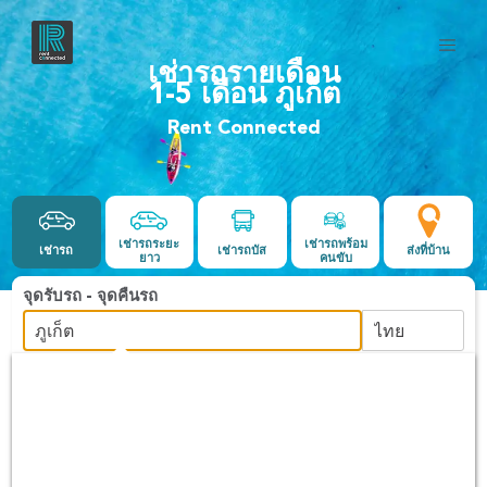
เช่ารถรายเดือน
1-5 เดือน ภูเก็ต
Rent Connected
เช่ารถระยะ
เช่ารถพร้อม
เช่ารถ
เช่ารถบัส
ส่งที่บ้าน
ยาว
คนขับ
จุดรับรถ - จุดคืนรถ
วันและเวลา
-