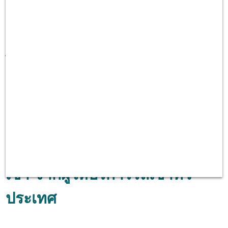
Rent Connected ให้คุณได้อ่านรีวิว ประสบการณ์บริการการ
เช่ารถ จาก rent connected ทั้งรถเช่าขับเอง และรถเช่าพร้อม
คนขับได้จาก
Facebook
หรือ
Trustpilot
แม่แต่ในตัวเวปไซต์
เอง เท่านี้คุณก็มั่นใจในคุณภาพของผู้ให้บริการรถเช่าที่ภูเก็ต
ได้แล้ว
ทำไมต้องเช่ารถ กับ Rent
Connected?
Rent Connected เทียบราคารถ
เช่า จากผู้ให้บริการรถเช่าทั่ว
ประเทศ