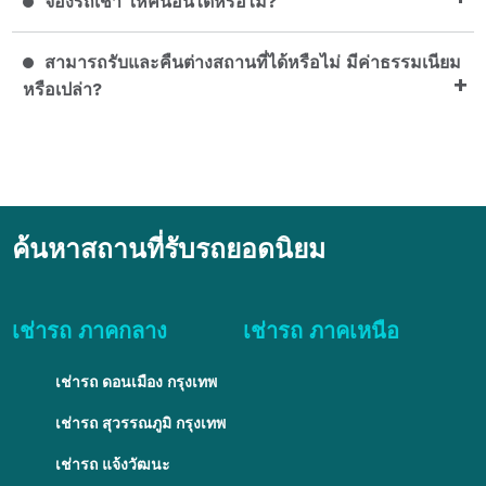
จองรถเช่า ให้คนอื่นได้หรือไม่?
สามารถรับและคืนต่างสถานที่ได้หรือไม่ มีค่าธรรมเนียม
+
หรือเปล่า?
ค้นหาสถานที่รับรถยอดนิยม
เช่ารถ ภาคกลาง
เช่ารถ ภาคเหนือ
เช่ารถ ดอนเมือง กรุงเทพ
เช่ารถ สุวรรณภูมิ กรุงเทพ
เช่ารถ แจ้งวัฒนะ