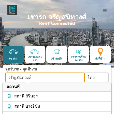
เช่ารถ จรัญสนิทวงศ์
Rent Connected
เช่ารถระยะ
เช่ารถพร้อม
เช่ารถ
เช่ารถบัส
ส่งที่บ้าน
ยาว
คนขับ
จุดรับรถ - จุดคืนรถ
สถานที่
สถานี สิรินธร
วันและเวลา
-
สถานี บางยี่ขัน