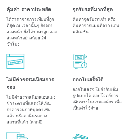
คุ้มค่า ราคาประหยัด
จุดรับรถที่มากที่สุด
ได้ราคาจากการเทียบที่ถูก
ค้นหาจุดรับรถเช่า หรือ
ที่สุด ณ เวลานั้นๆ ยิ่งจอง
ค้นหาจากแผนที่จาก แอพ
ล่วงหน้า ยิ่งได้ราคาถูก จอง
พลิเคชั่น
ล่วงหน้าอย่างน้อย 24
ชั่วโมง
ไม่มีค่าธรรมเนียมการ
ออกใบเสร็จได้
จอง
ออกใบเสร็จ ใบกำกับเต็ม
รูปแบบได้ ตอบโจทย์การ
ไม่มีค่าธรรมเนียมแอบแฝง
เดินทางในนามองค์กร เพื่อ
ชำระตามที่แสดงให้เห็น
เป็นค่าใช้จ่าย
ราคารวมภาษีมูลค่าเพิ่ม
แล้ว หรือค่าคืนรถต่าง
สถานที่แล้ว (หากมี)