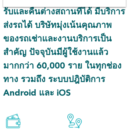
รับและคืนต่างสถานที่ได้ มีบริการ
ส่งรถได้ บริษัทมุ่งเน้นคุณภาพ
ของรถเช่าและงานบริการเป็น
สำคัญ ปัจจุบันมีผู้ใช้งานแล้ว
มากกว่า 60,000 ราย ในทุกช่อง
ทาง รวมถึง ระบบปฎิบัติการ
Android และ iOS