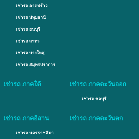
เช่ารถ ลาดพร้าว
เช่ารถ ปทุมธานี
เช่ารถ ธนบุรี
เช่ารถ สาทร
เช่ารถ บางใหญ่
เช่ารถ สมุทรปราการ
เช่ารถ ภาคใต้
เช่ารถ ภาคตะวันออก
เช่ารถ ชลบุรี
เช่ารถ ภาคอีสาน
เช่ารถ ภาคตะวันตก
เช่ารถ นครราชสีมา