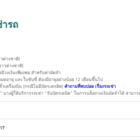
ช่ารถ
วต่างชาติ)
ชาวต่างชาติ)
องมีวงเงินเพียงพอ สำหรับค่ามัดจำ
ม่หมดอายุ และใบขับขี่ ต้องมีอายุอย่างน้อย 12 เดือนขึ้นไป
๋วเครื่องบิน (กรณีไม่มีบัตรเครดิต)
คำถามที่พบบ่อย เรื่องรถเช่า
ดิต" บางผู้ให้บริการรถเช่า "รับบัตรเดบิต" ในการบล็อกวงเงินมัดจำได้ สาม
า?