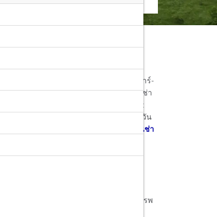
่ว่าเป็นเป็นการเช่าวันธรรมดาหรือวันหยุด เสาร์-
่าขนาดใหญ่ รถหรู รถพรีเมี่ยม รถกระบะ รถเช่า
้นนำที่มีคุณภาพ ที่ ตัวเมืองระยอง เช่น Sixt
สถานที่ได้ หากมีการเลือกเช่าอย่างน้อย 3 วัน
มง คุณสามารถอ่าน
รวมสุดยอด 10 เทคนิคการเช่า
ลตัส มาบตาพุด เทสโก้ โลตัส สาขาระยอง ห้างสรรพ