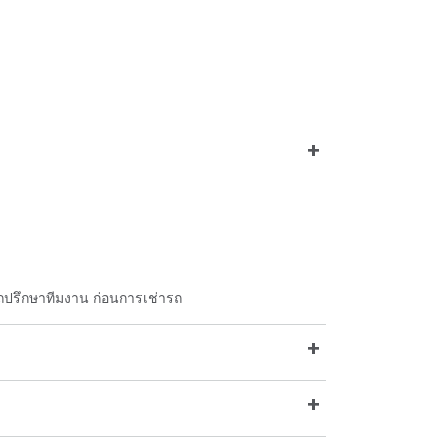
+
ารถปรึกษาทีมงาน ก่อนการเช่ารถ
+
+