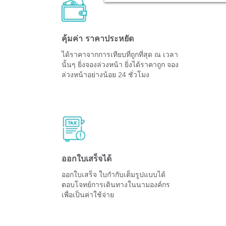
คุ้มค่า ราคาประหยัด
ได้ราคาจากการเทียบที่ถูกที่สุด ณ เวลา
นั้นๆ ยิ่งจองล่วงหน้า ยิ่งได้ราคาถูก จอง
ล่วงหน้าอย่างน้อย 24 ชั่วโมง
ออกใบเสร็จได้
ออกใบเสร็จ ใบกำกับเต็มรูปแบบได้
ตอบโจทย์การเดินทางในนามองค์กร
เพื่อเป็นค่าใช้จ่าย