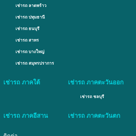
เช่ารถ ลาดพร้าว
เช่ารถ ปทุมธานี
เช่ารถ ธนบุรี
เช่ารถ สาทร
เช่ารถ บางใหญ่
เช่ารถ สมุทรปราการ
เช่ารถ ภาคใต้
เช่ารถ ภาคตะวันออก
เช่ารถ ชลบุรี
เช่ารถ ภาคอีสาน
เช่ารถ ภาคตะวันตก