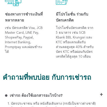
ช่องทางการชำระเงินที่
มีโปรโมชั่น ร่วมกับ
หลากหลาย
บัตรเครดิต
เช่น บัตรเครดิต Visa, JCB
โปรโมชั่นบัตรเครดิต จาก
Master Card, LINE Pay,
5 ธนาคาร เช่น SCB
ShopeePay, Paypal,
Kbank BBL Krungsri และ
Internet Banking,
KTC หรือแลกแต้มรับ
Promptpay และผ่อนชำระ
ส่วนลดสูงสุด 40% สำหรับ
ได้
บัตร KTC หรือผ่อนกับบัตร
เครดิตได้สูงสุด 10 เดือน
คำถามที่พบบ่อย กับการเช่ารถ
+
เช่ารถ ต้องใช้เอกสารอะไรบ้าง?
1. บัตรประชาชน หรือ หนังสือเดินทาง (กรณีเป็นชาวต่างชาติ)