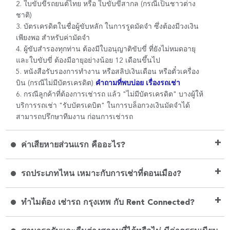
2. ใบขับขี่รถยนต์ไทย หรือ ใบขับขี่สากล (กรณีเป็นชาวต่าง
ชาติ)
3. บัตรเครดิตในชื่อผู้ขับหลัก ในการรูดมัดจำ ซึ่งต้องมีวงเงิน
เพียงพอ สำหรับค่ามัดจำ
4. ผู้ขับสำรองทุกท่าน ต้องมีใบอนุญาติขับขี่ ที่ยังไม่หมดอายุ
และใบขับขี่ ต้องมีอายุอย่างน้อย 12 เดือนขึ้นไป
5. หนังสือรับรองการทำงาน หรือสลิปเงินเดือน หรือตั๋วเครื่อง
บิน (กรณีไม่มีบัตรเครดิต)
คำถามที่พบบ่อย เรื่องรถเช่า
6. กรณีลูกค้าที่ต้องการเช่ารถ แล้ว "ไม่มีบัตรเครดิต" บางผู้ให้
บริการรถเช่า "รับบัตรเดบิต" ในการบล็อกวงเงินมัดจำได้
สามารถปรึกษาทีมงาน ก่อนการเช่ารถ
+
ค่าเสียหายส่วนแรก คืออะไร?
+
รถประเภทไหน เหมาะกับการเช่าที่ดอนเมือง?
+
ทำไมต้อง เช่ารถ กรุงเทพ กับ Rent Connected?