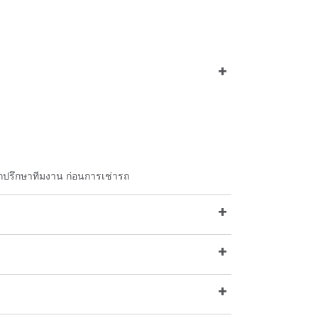
+
ารถปรึกษาทีมงาน ก่อนการเช่ารถ
+
+
+