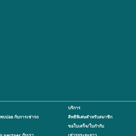
บริการ
่พบบ่อย กับการเช่ารถ
สิทธิพิเศษสำหรับสมาชิก
ขอใบเสร็จ/ใบกำกับ
ป็น partner กับเรา
เช่ารถระยะยาว