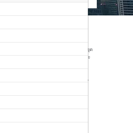
้ว ไม่ว่าเป็นเป็นการเช่าวันธรรมดาหรือวันหยุด
 รถเช่าขนาดใหญ่ รถหรู รถพรีเมี่ยม รถกระบะ
ต้น เราทำงานร่วมกับ บริษัทรถเช่าชั้นนำที่มี
ากมีการเลือกเช่าอย่างน้อย 3 วัน (ปรกติ 24
คนิคการเช่ารถจาก Rent Connected
ได้ทีนี่
กะปิ