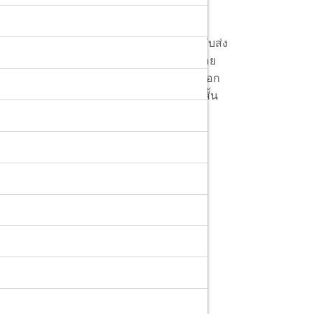
ั่วไทย รับรถที่เคาเตอร์สนามบิน หรือจุดรับส่ง
าธรรมเนียมการคืนต่างสถานที่ถ้าเช่าอย่างน้อย
ื่อนไข ของแต่ละบริษัท ที่สำคัญเราสามารถออก
ช่ารถออนไลน์ ได้ง่ายๆ ไม่ว่าจะเช่าระยะสั้น
ถเช่าพร้อมคนขับได้จาก
Facebook
หรือ