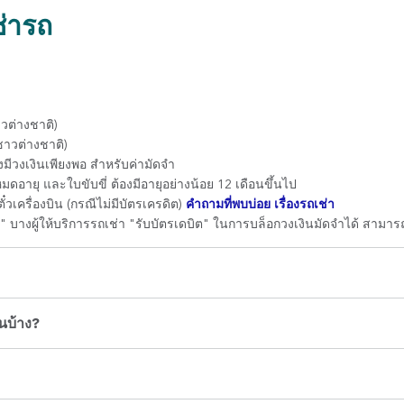
ช่ารถ
วต่างชาติ)
ชาวต่างชาติ)
องมีวงเงินเพียงพอ สำหรับค่ามัดจำ
ม่หมดอายุ และใบขับขี่ ต้องมีอายุอย่างน้อย 12 เดือนขึ้นไป
๋วเครื่องบิน (กรณีไม่มีบัตรเครดิต)
คำถามที่พบบ่อย เรื่องรถเช่า
ดิต" บางผู้ให้บริการรถเช่า "รับบัตรเดบิต" ในการบล็อกวงเงินมัดจำได้ สาม
นบ้าง?