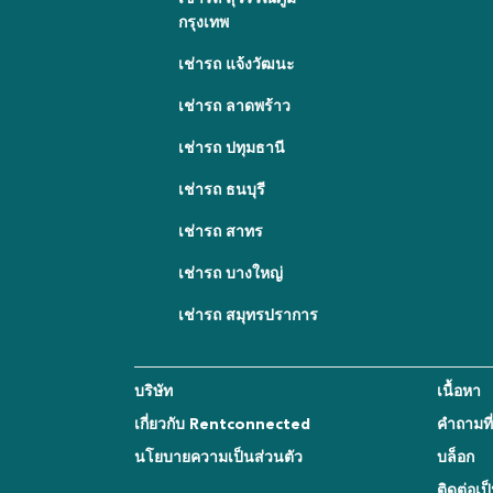
กรุงเทพ
เช่ารถ แจ้งวัฒนะ
เช่ารถ ลาดพร้าว
เช่ารถ ปทุมธานี
เช่ารถ ธนบุรี
เช่ารถ สาทร
เช่ารถ บางใหญ่
เช่ารถ สมุทรปราการ
บริษัท
เนื้อหา
เกี่ยวกับ Rentconnected
คำถามที
นโยบายความเป็นส่วนตัว
บล็อก
ติดต่อเ