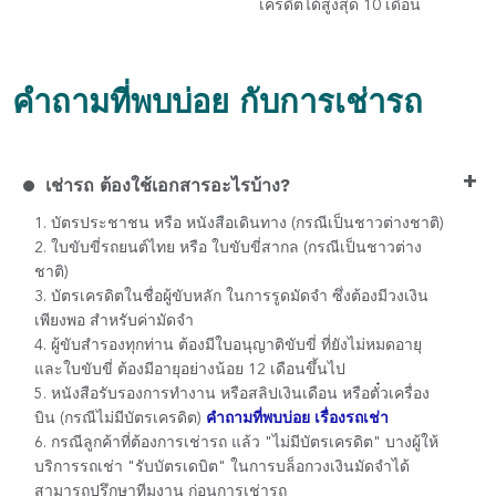
เครดิตได้สูงสุด 10 เดือน
คำถามที่พบบ่อย กับการเช่ารถ
+
เช่ารถ ต้องใช้เอกสารอะไรบ้าง?
1. บัตรประชาชน หรือ หนังสือเดินทาง (กรณีเป็นชาวต่างชาติ)
2. ใบขับขี่รถยนต์ไทย หรือ ใบขับขี่สากล (กรณีเป็นชาวต่าง
ชาติ)
3. บัตรเครดิตในชื่อผู้ขับหลัก ในการรูดมัดจำ ซึ่งต้องมีวงเงิน
เพียงพอ สำหรับค่ามัดจำ
4. ผู้ขับสำรองทุกท่าน ต้องมีใบอนุญาติขับขี่ ที่ยังไม่หมดอายุ
และใบขับขี่ ต้องมีอายุอย่างน้อย 12 เดือนขึ้นไป
5. หนังสือรับรองการทำงาน หรือสลิปเงินเดือน หรือตั๋วเครื่อง
บิน (กรณีไม่มีบัตรเครดิต)
คำถามที่พบบ่อย เรื่องรถเช่า
6. กรณีลูกค้าที่ต้องการเช่ารถ แล้ว "ไม่มีบัตรเครดิต" บางผู้ให้
บริการรถเช่า "รับบัตรเดบิต" ในการบล็อกวงเงินมัดจำได้
สามารถปรึกษาทีมงาน ก่อนการเช่ารถ