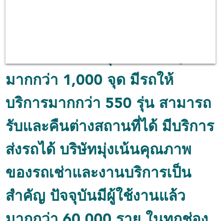
มีให้เลือกมากกว่า 100 บริษัทรถ
เช่า ให้บริการเช่าครอบคลุม 30
สนามบิน และมีจุดรับส่งอื่นๆ
มากกว่า 1,000 จุด มีรถให้
บริการมากกว่า 550 รุ่น สามารถ
รับและคืนต่างสถานที่ได้ มีบริการ
ส่งรถได้ บริษัทมุ่งเน้นคุณภาพ
ของรถเช่าและงานบริการเป็น
สำคัญ ปัจจุบันมีผู้ใช้งานแล้ว
มากกว่า 60,000 ราย ในทุกช่อง