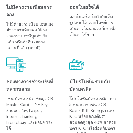
ไม่มีค่าธรรมเนียมการ
ออกใบเสร็จได้
จอง
ออกใบเสร็จ ใบกำกับเต็ม
รูปแบบได้ ตอบโจทย์การ
ไม่มีค่าธรรมเนียมแอบแฝง
เดินทางในนามองค์กร เพื่อ
ชำระตามที่แสดงให้เห็น
เป็นค่าใช้จ่าย
ราคารวมภาษีมูลค่าเพิ่ม
แล้ว หรือค่าคืนรถต่าง
สถานที่แล้ว (หากมี)
ช่องทางการชำระเงินที่
มีโปรโมชั่น ร่วมกับ
หลากหลาย
บัตรเครดิต
เช่น บัตรเครดิต Visa, JCB
โปรโมชั่นบัตรเครดิต จาก
Master Card, LINE Pay,
5 ธนาคาร เช่น SCB
ShopeePay, Paypal,
Kbank BBL Krungsri และ
Internet Banking,
KTC หรือแลกแต้มรับ
Promptpay และผ่อนชำระ
ส่วนลดสูงสุด 40% สำหรับ
ได้
บัตร KTC หรือผ่อนกับบัตร