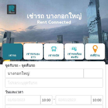
เช่ารถ บางกอกใหญ่
Rent Connected
เช่ารถระยะ
เช่ารถพร้อม
เช่ารถ
เช่ารถบัส
ส่งที่บ้าน
ยาว
คนขับ
จุดรับรถ - จุดคืนรถ
วันและเวลา
-